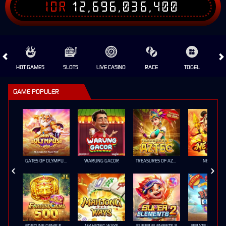
IDR
12,696,036,400
HOT GAMES
SLOTS
LIVE CASINO
RACE
TOGEL
OL
GAME POPULER
GATES OF OLYMPUS POP
WARUNG GACOR
TREASURES OF AZTEC
NEZHA 2
FORTUNE GEMS 500
MAHJONG WAYS
SUPER ELEMENTS 2
PIRATE QUEST 1