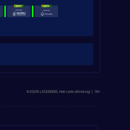
©2026 LEGEND88. Hak cipta dilindungi | 18+