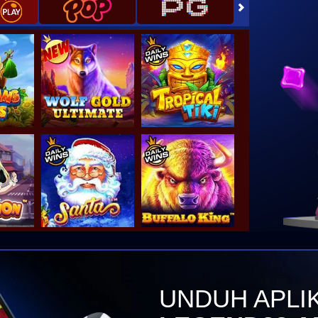
UNDUH APLIK