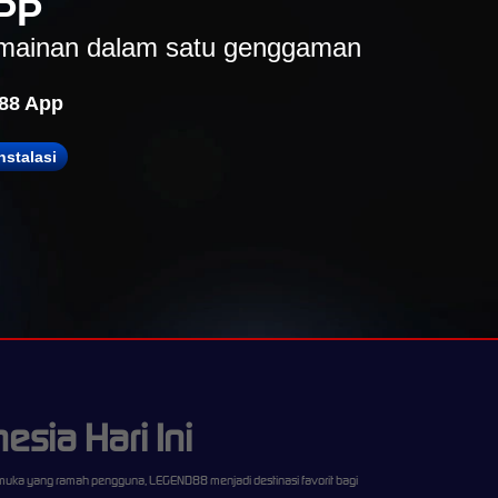
PP
rmainan dalam satu genggaman
88 App
nstalasi
sia Hari Ini
muka yang ramah pengguna, LEGEND88 menjadi destinasi favorit bagi