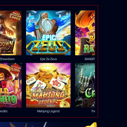
y Showdown
Epic Ze Zeus
BANDITO RETURNS
andito
Mahjong Legend
The Crypt