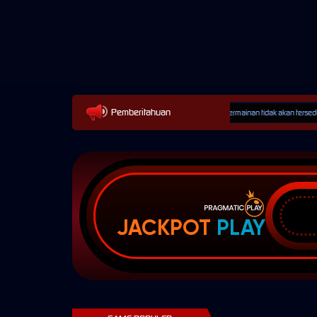
Pemberitahuan
ai 30-Sep-2026 14.59.59. Selama waktu ini, PP Virtual Sports permainan tidak akan tersedia. 
JACKPOT
PLAY