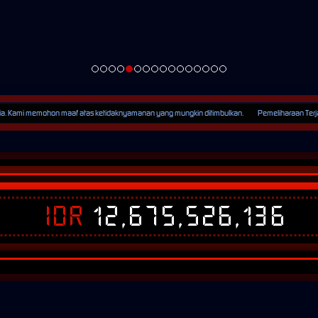
Kami memohon maaf atas ketidaknyamanan yang mungkin ditimbulkan.
Pemeliharaan Terjadwal: 
IDR
12,675,355,086