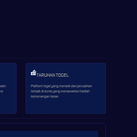
TARUHAN TOGEL
haan
Platform togel yang menarik dari perusahan
ame
terbaik di dunia yang menawarkan hadiah
kemenangan besar