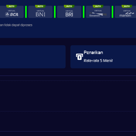
an tidak dapat diproses
Penarikan
Rata-rata 5 Menit