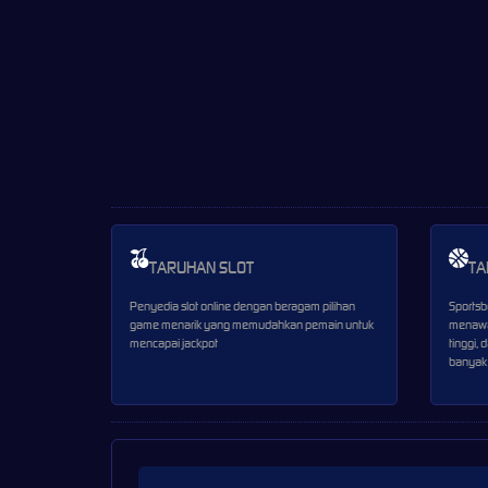
TARUHAN SLOT
TA
Penyedia slot online dengan beragam pilihan
Sportsb
game menarik yang memudahkan pemain untuk
menawar
mencapai jackpot
tinggi,
banyak 