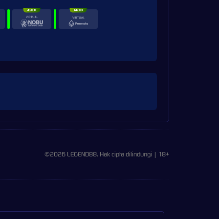
©2026 LEGEND88. Hak cipta dilindungi | 18+