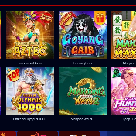
Treasures of Aztec
Goyang Gaib
Mahjong
Gates of Olympus 1000
Mahjong Ways 2
Kpop Hun