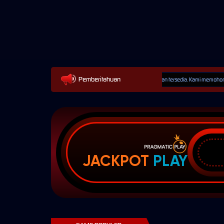
Pemberitahuan
59.59. Selama waktu ini, PP Virtual Sports permainan tidak akan tersedia. Kami memohon maaf
JACKPOT
PLAY