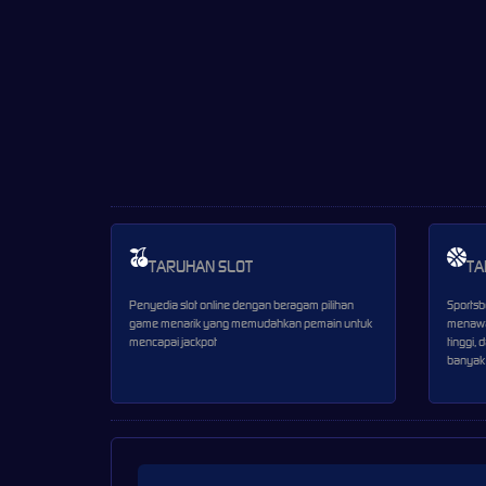
TARUHAN SLOT
TA
Penyedia slot online dengan beragam pilihan
Sportsb
game menarik yang memudahkan pemain untuk
menawar
mencapai jackpot
tinggi,
banyak 