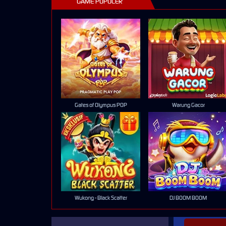
GAME POPULER
Gates of Olympus POP
Warung Gacor
Wukong - Black Scatter
DJ BOOM BOOM