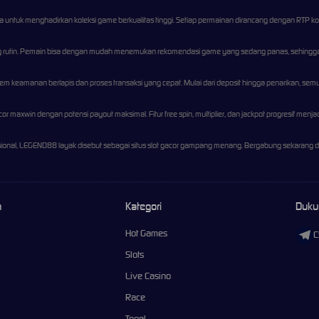
 untuk menghadirkan koleksi game berkualitas tinggi. Setiap permainan dirancang dengan RTP kom
 rutin. Pemain bisa dengan mudah menemukan rekomendasi game yang sedang panas, sehingga st
em keamanan berlapis dan proses transaksi yang cepat. Mulai dari deposit hingga penarikan, sem
maxwin dengan potensi payout maksimal. Fitur free spin, multiplier, dan jackpot progresif me
onal, LEGEND88 layak disebut sebagai situs slot gacor gampang menang. Bergabung sekarang dan
m
Kategori
Duku
Hot Games
C
Slots
Live Casino
Race
Togel