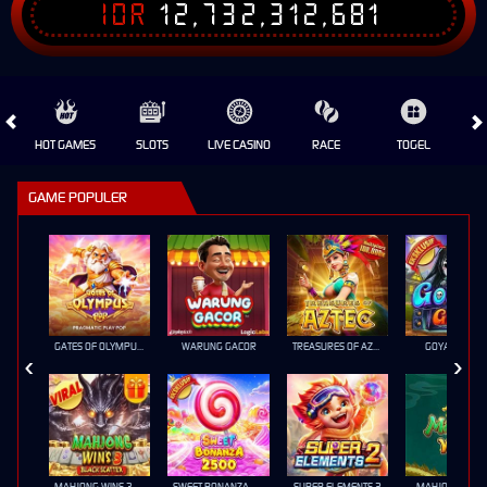
IDR
12,732,312,681
HOT GAMES
SLOTS
LIVE CASINO
RACE
TOGEL
OL
GAME POPULER
GATES OF OLYMPUS POP
WARUNG GACOR
TREASURES OF AZTEC
GOYANG GAI
MAHJONG WINS 3 – BLACK SCATTER
SWEET BONANZA 2500
SUPER ELEMENTS 2
MAHJONG WAYS