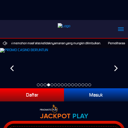
edia. Kami memohon maaf atas ketidaknyamanan yang mungkin ditimbulkan.
Pemeliharaan Te
Daftar
Masuk
JACKPOT
PLAY