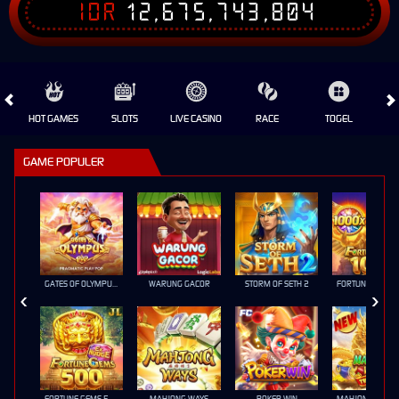
IDR
12,675,743,518
HOT GAMES
SLOTS
LIVE CASINO
RACE
TOGEL
OL
GAME POPULER
GATES OF OLYMPUS POP
WARUNG GACOR
STORM OF SETH 2
FORTUNE GEMS 500
MAHJONG WAYS
POKER WIN