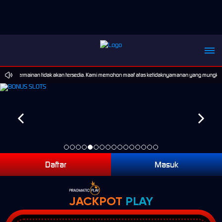
 Sports permainan tidak akan tersedia. Kami memohon maaf atas ketidaknyamanan yang mungkin d
Daftar
Masuk
JACKPOT
PLAY