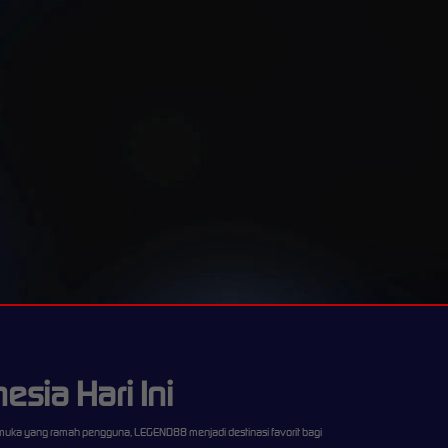
Pindai kod
untuk Un
Android 
sia Hari Ini
muka yang ramah pengguna, LEGEND88 menjadi destinasi favorit bagi