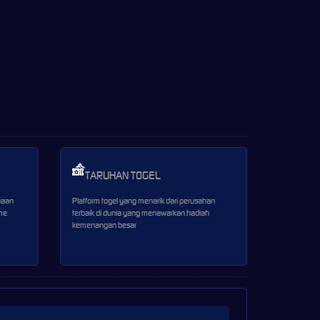
TARUHAN TOGEL
haan
Platform togel yang menarik dari perusahan
ame
terbaik di dunia yang menawarkan hadiah
kemenangan besar