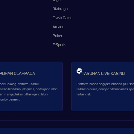
Olahraga
Crash Game
Arcade
Poker
E-Sports
RUHAN OLAHRAGA
TARUHAN LIVE KASINO
ook Gaming Platform Terbaik
Platform Pilihan bagi perusahaan-perusa
kan lebih banyak game, odds yang lebih
terbaik di dunia, dengan pilihan variasi g
 dan menyediakan pilihan yang lebih
terbanyak
untuk pemain.