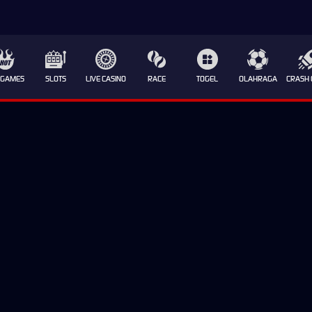
 GAMES
SLOTS
LIVE CASINO
RACE
TOGEL
OLAHRAGA
CRASH