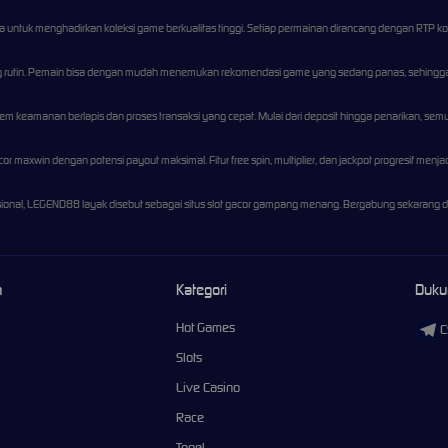
 untuk menghadirkan koleksi game berkualitas tinggi. Setiap permainan dirancang dengan RTP kom
 rutin. Pemain bisa dengan mudah menemukan rekomendasi game yang sedang panas, sehingga st
em keamanan berlapis dan proses transaksi yang cepat. Mulai dari deposit hingga penarikan, sem
maxwin dengan potensi payout maksimal. Fitur free spin, multiplier, dan jackpot progresif me
onal, LEGEND88 layak disebut sebagai situs slot gacor gampang menang. Bergabung sekarang dan
m
Kategori
Duku
Hot Games
C
Slots
Live Casino
Race
Togel