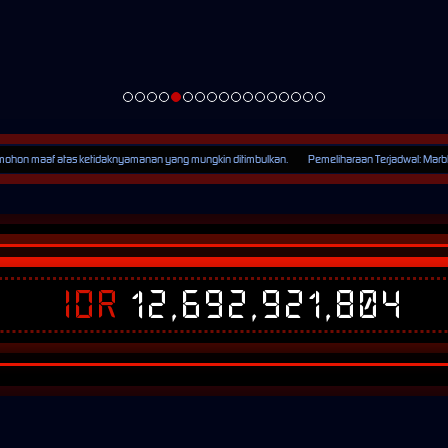
maaf atas ketidaknyamanan yang mungkin ditimbulkan.
Pemeliharaan Terjadwal: MarbleX pada
IDR
12,692,921,804