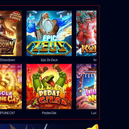
y Showdown
Epic Ze Zeus
Koi Gate
RTUNE CAT
Pedas Gila
Lucky Neko