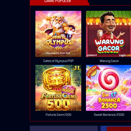
GAME POPULER
Gates of Olympus POP
Warung Gacor
Fortune Gems 500
Sweet Bonanza 2500