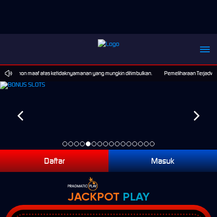
mi memohon maaf atas ketidaknyamanan yang mungkin ditimbulkan.
Pemeliharaan Terjadwal:
Daftar
Masuk
JACKPOT
PLAY