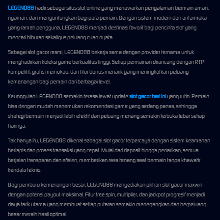
LEGEND88
hadir sebagai situs slot online yang menawarkan pengalaman bermain aman,
nyaman, dan menguntungkan bagi para pemain. Dengan sistem modern dan antarmuka
yang ramah pengguna, LEGEND88 menjadi destinasi favorit bagi pencinta slot yang
mencari hiburan sekaligus peluang cuan nyata.
Sebagai slot gacor resmi, LEGEND88 bekerja sama dengan provider ternama untuk
menghadirkan koleksi game berkualitas tinggi. Setiap permainan dirancang dengan RTP
kompetitif, grafis memukau, dan fitur bonus menarik yang meningkatkan peluang
kemenangan bagi pemain dari berbagai level.
Keunggulan LEGEND88 semakin terasa lewat update
slot gacor hari ini
yang rutin. Pemain
bisa dengan mudah menemukan rekomendasi game yang sedang panas, sehingga
strategi bermain menjadi lebih efektif dan peluang menang semakin terbuka lebar setiap
harinya.
Tak hanya itu, LEGEND88 dikenal sebagai slot gacor terpercaya dengan sistem keamanan
berlapis dan proses transaksi yang cepat. Mulai dari deposit hingga penarikan, semua
berjalan transparan dan efisien, memberikan rasa tenang saat bermain tanpa khawatir
kendala teknis.
Bagi pemburu kemenangan besar, LEGEND88 menyediakan pilihan slot gacor maxwin
dengan potensi payout maksimal. Fitur free spin, multiplier, dan jackpot progresif menjadi
daya tarik utama yang membuat setiap putaran semakin menegangkan dan berpeluang
besar meraih hasil optimal.