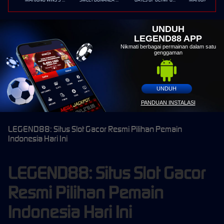
UNDUH
LEGEND88 APP
Nikmati berbagai permainan dalam satu
genggaman
UNDUH
PANDUAN INSTALASI
LEGEND88: Situs Slot Gacor Resmi Pilihan Pemain
Indonesia Hari Ini
LEGEND88: Situs Slot Gacor
Resmi Pilihan Pemain
Indonesia Hari Ini