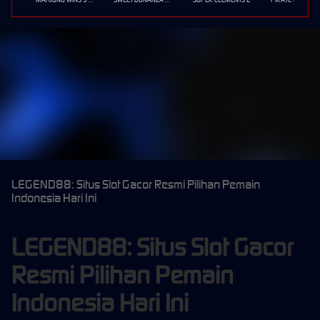
LEGEND88: Situs Slot Gacor Resmi Pilihan Pemain
Indonesia Hari Ini
LEGEND88: Situs Slot Gacor
Resmi Pilihan Pemain
Indonesia Hari Ini