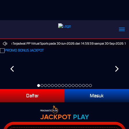
haraan Terjadwal: PP Virtual Sports pada 30-Jun-2026 dari 14.59.59 sampai 30-Sep-2026 14.59.
Daftar
Masuk
JACKPOT
PLAY